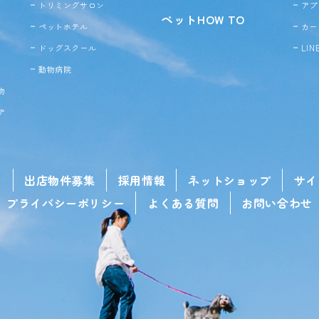
トリミングサロン
アプ
ペットHOW TO
ペットホテル
カー
ドッグ
スクール
LI
動物病院
物
ア
せ
出店物件募集
採用情報
ネットショップ
サイ
プライバシーポリシー
よくある質問
お問い合わせ