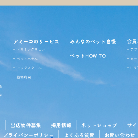
アミーゴのサービス
みんなのペット自慢
会員
トリミングサロン
アプ
ペットHOW TO
ペットホテル
カー
ドッグ
スクール
LI
動物病院
物
ア
せ
出店物件募集
採用情報
ネットショップ
サイ
プライバシーポリシー
よくある質問
お問い合わせ