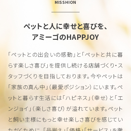
MISSHION
ペットと人に幸せと喜びを、
アミーゴのHAPPJOY
「ペットとの出会いの感動」と「ペットと共に暮
らす楽しさ喜び」を
提供し続ける店舗づくり・ス
タッフづくりを目指しております。
今やペットは
「家族の真ん中」（最愛ポジション）にいます。
ペ
ットと暮らす生活には「ハピネス」（幸せ）と「エ
ンジョイ」（楽しさ喜び）が溢れています。
ペット
と飼い主様にもっと幸せ楽しさ喜びを感じてい
ただくために、
「品揃え」「価格」「サービス」を徹