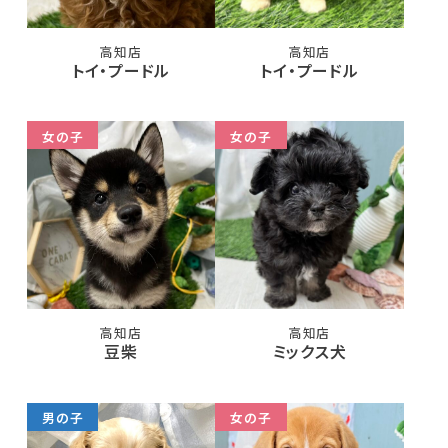
高知店
高知店
トイ・プードル
トイ・プードル
女の子
女の子
高知店
高知店
豆柴
ミックス犬
男の子
女の子