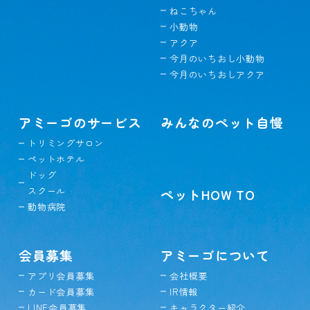
ねこちゃん
小動物
アクア
今月のいちおし小動物
今月のいちおしアクア
アミーゴのサービス
みんなのペット自慢
トリミングサロン
ペットホテル
ドッグ
スクール
ペットHOW TO
動物病院
会員募集
アミーゴについて
アプリ会員募集
会社概要
カード会員募集
IR情報
LINE会員募集
キャラクター紹介