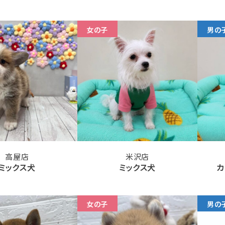
女の子
男の
高屋店
米沢店
ミックス犬
ミックス犬
カ
女の子
男の