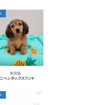
子
米沢店
ニヘンダックスフンド
子