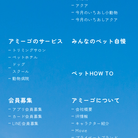
アクア
今月のいちおし小動物
今月のいちおしアクア
アミーゴのサービス
みんなのペット自慢
トリミングサロン
ペットホテル
ドッグ
スクール
ペットHOW TO
動物病院
会員募集
アミーゴについて
アプリ会員募集
会社概要
カード会員募集
IR情報
LINE会員募集
キャラクター紹介
Movie
プライベートブランド