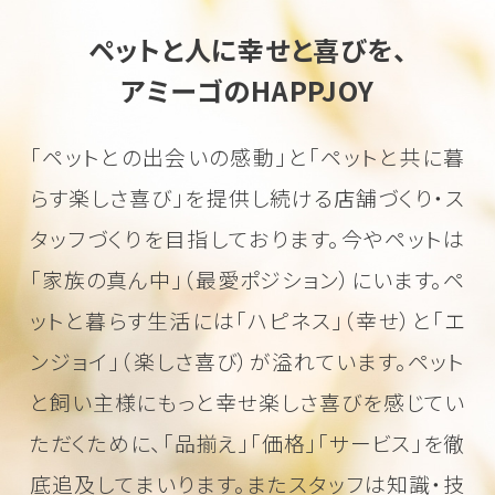
ペットと人に幸せと喜びを、
アミーゴのHAPPJOY
「ペットとの出会いの感動」と「ペットと共に暮
らす楽しさ喜び」を
提供し続ける店舗づくり・ス
タッフづくりを目指しております。
今やペットは
「家族の真ん中」（最愛ポジション）にいます。
ペ
ットと暮らす生活には「ハピネス」（幸せ）と「エ
ンジョイ」（楽しさ喜び）が溢れています。
ペット
と飼い主様にもっと幸せ楽しさ喜びを感じてい
ただくために、
「品揃え」「価格」「サービス」を徹
底追及してまいります。またスタッフは知識・技