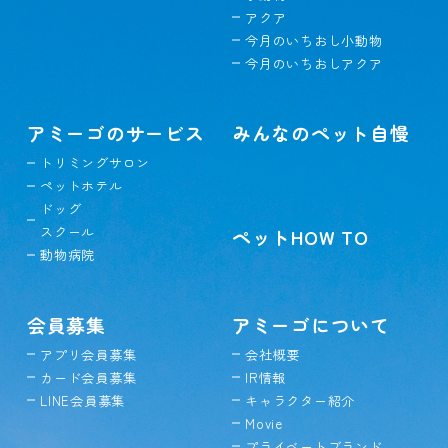
アクア
今月のいちおし小動物
今月のいちおしアクア
アミーゴのサービス
みんなのペット自慢
トリミングサロン
ペットホテル
ドッグ
スクール
ペットHOW TO
動物病院
会員募集
アミーゴについて
アプリ会員募集
会社概要
カード会員募集
IR情報
LINE会員募集
キャラクター紹介
Movie
プライベートブランド