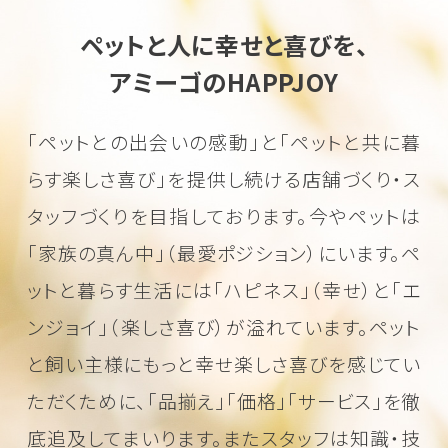
ペットと人に幸せと喜びを、
アミーゴのHAPPJOY
「ペットとの出会いの感動」と「ペットと共に暮
らす楽しさ喜び」を
提供し続ける店舗づくり・ス
タッフづくりを目指しております。
今やペットは
「家族の真ん中」（最愛ポジション）にいます。
ペ
ットと暮らす生活には「ハピネス」（幸せ）と「エ
ンジョイ」（楽しさ喜び）が溢れています。
ペット
と飼い主様にもっと幸せ楽しさ喜びを感じてい
ただくために、
「品揃え」「価格」「サービス」を徹
底追及してまいります。またスタッフは知識・技