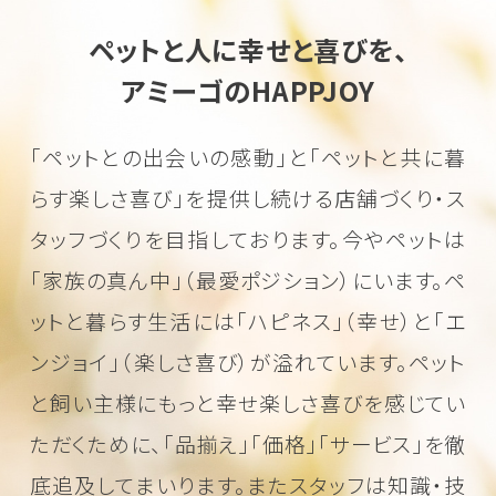
ペットと人に幸せと喜びを、
アミーゴのHAPPJOY
「ペットとの出会いの感動」と「ペットと共に暮
らす楽しさ喜び」を
提供し続ける店舗づくり・ス
タッフづくりを目指しております。
今やペットは
「家族の真ん中」（最愛ポジション）にいます。
ペ
ットと暮らす生活には「ハピネス」（幸せ）と「エ
ンジョイ」（楽しさ喜び）が溢れています。
ペット
と飼い主様にもっと幸せ楽しさ喜びを感じてい
ただくために、
「品揃え」「価格」「サービス」を徹
底追及してまいります。またスタッフは知識・技