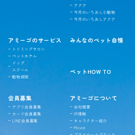
アクア
今月のいちおし小動物
今月のいちおしアクア
アミーゴのサービス
みんなのペット自慢
トリミングサロン
ペットホテル
ドッグ
スクール
ペットHOW TO
動物病院
会員募集
アミーゴについて
アプリ会員募集
会社概要
カード会員募集
IR情報
LINE会員募集
キャラクター紹介
Movie
プライベートブランド