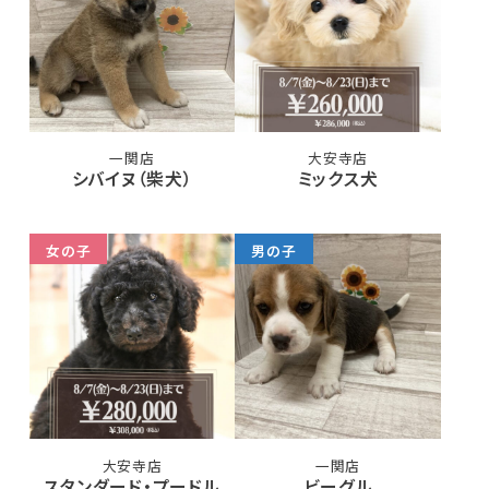
一関店
大安寺店
シバイヌ（柴犬）
ミックス犬
女の子
男の子
大安寺店
一関店
スタンダード・プードル
ビーグル