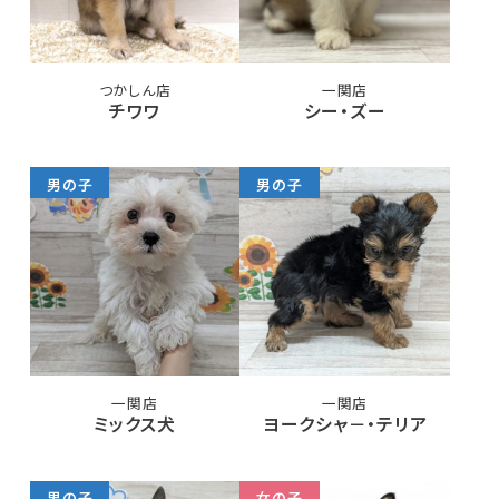
つかしん店
一関店
チワワ
シー・ズー
男の子
男の子
一関店
一関店
ミックス犬
ヨークシャ－・テリア
男の子
女の子