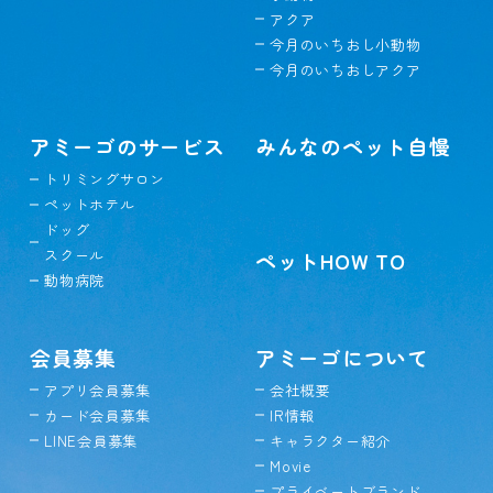
アクア
今月のいちおし小動物
今月のいちおしアクア
アミーゴのサービス
みんなのペット自慢
トリミングサロン
ペットホテル
ドッグ
スクール
ペットHOW TO
動物病院
会員募集
アミーゴについて
アプリ会員募集
会社概要
カード会員募集
IR情報
LINE会員募集
キャラクター紹介
Movie
プライベートブランド