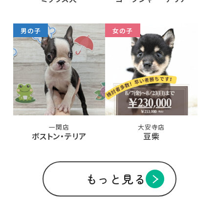
男の子
女の子
一関店
大安寺店
ボストン・テリア
豆柴
もっと見る