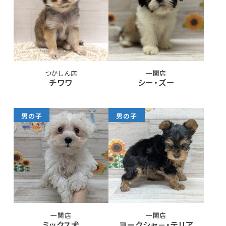
つかしん店
一関店
チワワ
シー・ズー
男の子
男の子
一関店
一関店
ミックス犬
ヨークシャ－・テリア