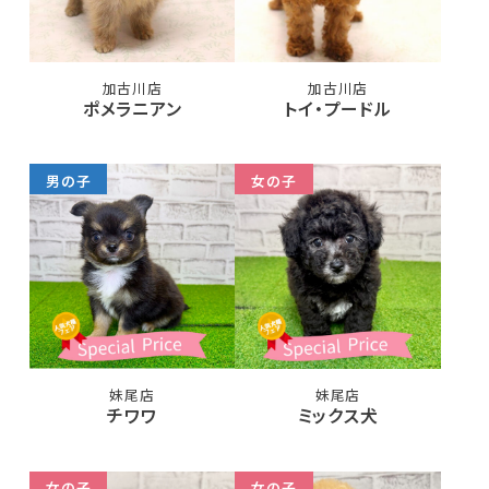
加古川店
加古川店
ポメラニアン
トイ・プードル
男の子
女の子
妹尾店
妹尾店
チワワ
ミックス犬
女の子
女の子