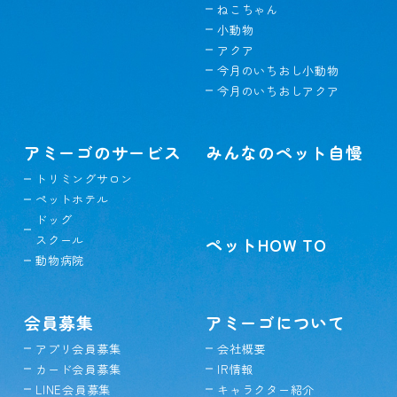
ねこちゃん
小動物
アクア
今月のいちおし小動物
今月のいちおしアクア
アミーゴのサービス
みんなのペット自慢
トリミングサロン
ペットホテル
ドッグ
スクール
ペットHOW TO
動物病院
会員募集
アミーゴについて
アプリ会員募集
会社概要
カード会員募集
IR情報
LINE会員募集
キャラクター紹介