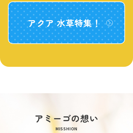
アクア 水草特集！
アミーゴの想い
MISSHION