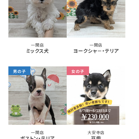
一関店
一関店
ミックス犬
ヨークシャ－・テリア
男の子
女の子
一関店
大安寺店
ボストン・テリア
豆柴