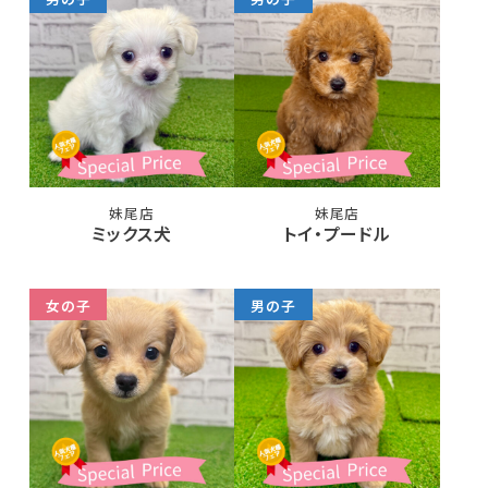
妹尾店
妹尾店
ミックス犬
トイ・プードル
女の子
男の子