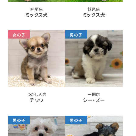
妹尾店
妹尾店
ミックス犬
ミックス犬
女の子
男の子
つかしん店
一関店
チワワ
シー・ズー
男の子
男の子