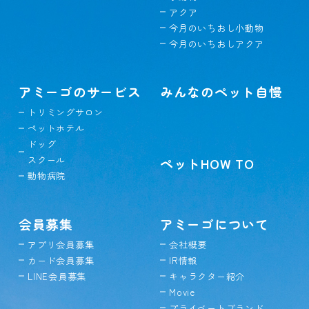
アクア
今月のいちおし小動物
今月のいちおしアクア
アミーゴのサービス
みんなのペット自慢
トリミングサロン
ペットホテル
ドッグ
スクール
ペットHOW TO
動物病院
会員募集
アミーゴについて
アプリ会員募集
会社概要
カード会員募集
IR情報
LINE会員募集
キャラクター紹介
Movie
プライベートブランド