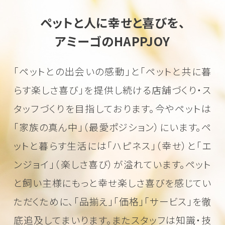
ペットと人に幸せと喜びを、
アミーゴのHAPPJOY
「ペットとの出会いの感動」と「ペットと共に暮
らす楽しさ喜び」を
提供し続ける店舗づくり・ス
タッフづくりを目指しております。
今やペットは
「家族の真ん中」（最愛ポジション）にいます。
ペ
ットと暮らす生活には「ハピネス」（幸せ）と「エ
ンジョイ」（楽しさ喜び）が溢れています。
ペット
と飼い主様にもっと幸せ楽しさ喜びを感じてい
ただくために、
「品揃え」「価格」「サービス」を徹
底追及してまいります。またスタッフは知識・技