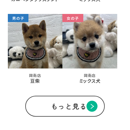
男の子
女の子
岡南店
岡南店
豆柴
ミックス犬
もっと見る