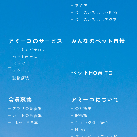
アクア
今月のいちおし小動物
今月のいちおしアクア
アミーゴのサービス
みんなのペット自慢
トリミングサロン
ペットホテル
ドッグ
スクール
ペットHOW TO
動物病院
会員募集
アミーゴについて
アプリ会員募集
会社概要
カード会員募集
IR情報
LINE会員募集
キャラクター紹介
Movie
プライベートブランド