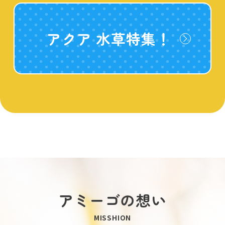
アクア 水草特集！
アミーゴの想い
MISSHION