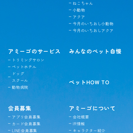
ねこちゃん
小動物
アクア
今月のいちおし小動物
今月のいちおしアクア
アミーゴのサービス
みんなのペット自慢
トリミングサロン
ペットホテル
ドッグ
スクール
ペットHOW TO
動物病院
会員募集
アミーゴについて
アプリ会員募集
会社概要
カード会員募集
IR情報
LINE会員募集
キャラクター紹介