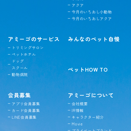
アクア
今月のいちおし小動物
今月のいちおしアクア
アミーゴのサービス
みんなのペット自慢
トリミングサロン
ペットホテル
ドッグ
スクール
ペットHOW TO
動物病院
会員募集
アミーゴについて
アプリ会員募集
会社概要
カード会員募集
IR情報
LINE会員募集
キャラクター紹介
Movie
プライベートブランド