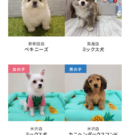
新発田店
高屋店
ペキニーズ
ミックス犬
女の子
男の子
米沢店
米沢店
ミックス犬
カニヘンダックスフンド