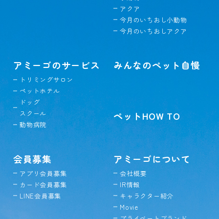
アクア
今月のいちおし小動物
今月のいちおしアクア
アミーゴのサービス
みんなのペット自慢
トリミングサロン
ペットホテル
ドッグ
スクール
ペットHOW TO
動物病院
会員募集
アミーゴについて
アプリ会員募集
会社概要
カード会員募集
IR情報
LINE会員募集
キャラクター紹介
Movie
プライベートブランド