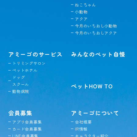
ねこちゃん
小動物
アクア
今月のいちおし小動物
今月のいちおしアクア
アミーゴのサービス
みんなのペット自慢
トリミングサロン
ペットホテル
ドッグ
スクール
ペットHOW TO
動物病院
会員募集
アミーゴについて
アプリ会員募集
会社概要
カード会員募集
IR情報
LINE会員募集
キャラクター紹介