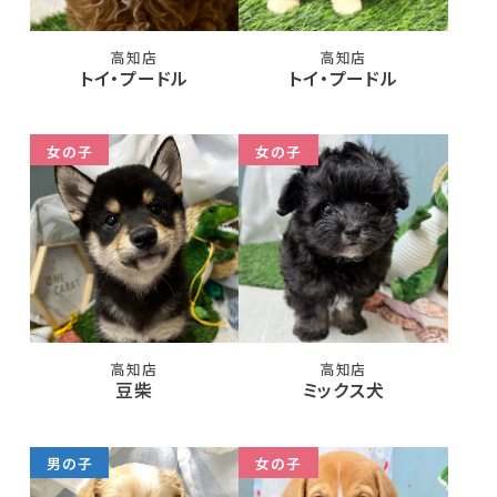
高知店
高知店
トイ・プードル
トイ・プードル
女の子
女の子
高知店
高知店
豆柴
ミックス犬
男の子
女の子