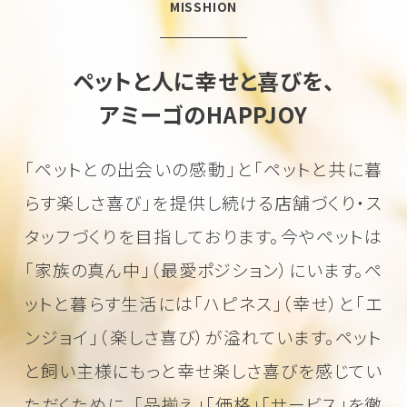
MISSHION
ペットと人に幸せと喜びを、
アミーゴのHAPPJOY
「ペットとの出会いの感動」と「ペットと共に暮
らす楽しさ喜び」を
提供し続ける店舗づくり・ス
タッフづくりを目指しております。
今やペットは
「家族の真ん中」（最愛ポジション）にいます。
ペ
ットと暮らす生活には「ハピネス」（幸せ）と「エ
ンジョイ」（楽しさ喜び）が溢れています。
ペット
と飼い主様にもっと幸せ楽しさ喜びを感じてい
ただくために、
「品揃え」「価格」「サービス」を徹