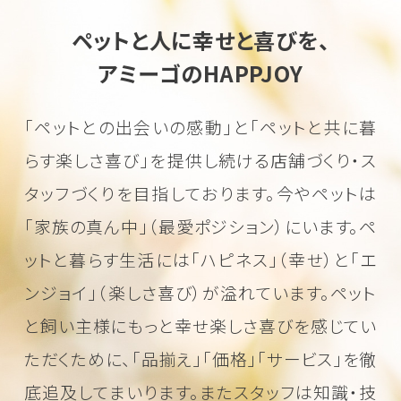
ペットと人に幸せと喜びを、
アミーゴのHAPPJOY
「ペットとの出会いの感動」と「ペットと共に暮
らす楽しさ喜び」を
提供し続ける店舗づくり・ス
タッフづくりを目指しております。
今やペットは
「家族の真ん中」（最愛ポジション）にいます。
ペ
ットと暮らす生活には「ハピネス」（幸せ）と「エ
ンジョイ」（楽しさ喜び）が溢れています。
ペット
と飼い主様にもっと幸せ楽しさ喜びを感じてい
ただくために、
「品揃え」「価格」「サービス」を徹
底追及してまいります。またスタッフは知識・技