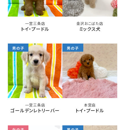
一宮三条店
金沢おこばた店
トイ・プードル
ミックス犬
男の子
男の子
一宮三条店
本宮店
ゴールデンレトリーバー
トイ・プードル
女の子
男の子