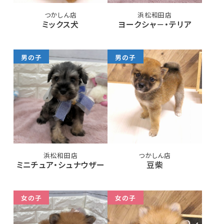
つかしん店
浜松和田店
ミックス犬
ヨークシャ－・テリア
男の子
男の子
浜松和田店
つかしん店
ミニチュア・シュナウザー
豆柴
女の子
女の子