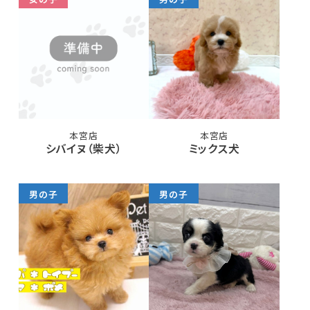
本宮店
本宮店
シバイヌ（柴犬）
ミックス犬
男の子
男の子