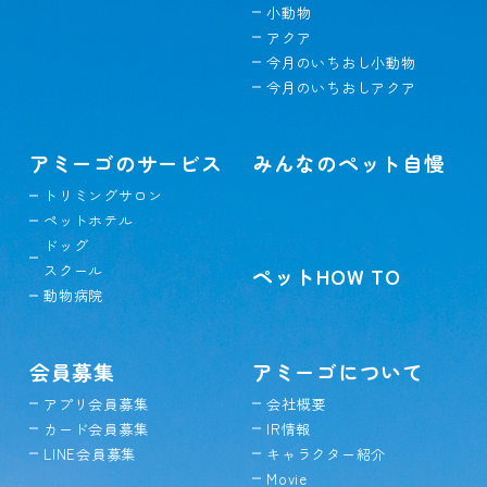
小動物
アクア
今月のいちおし小動物
今月のいちおしアクア
アミーゴのサービス
みんなのペット自慢
トリミングサロン
ペットホテル
ドッグ
スクール
ペットHOW TO
動物病院
会員募集
アミーゴについて
アプリ会員募集
会社概要
カード会員募集
IR情報
LINE会員募集
キャラクター紹介
Movie