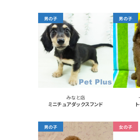
男の子
男の子
みなと店
ミニチュアダックスフンド
ト
男の子
女の子