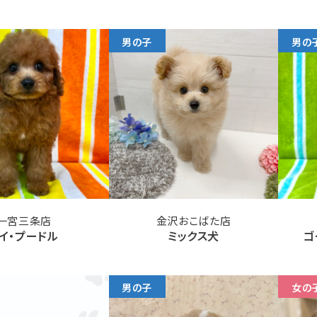
男の子
男の
一宮三条店
金沢おこばた店
イ・プードル
ミックス犬
ゴ
男の子
女の