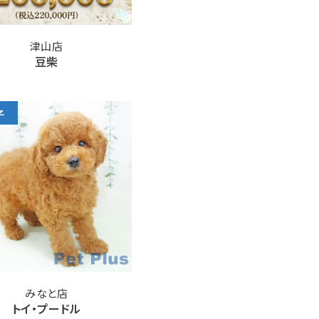
津山店
豆柴
子
みなと店
トイ・プードル