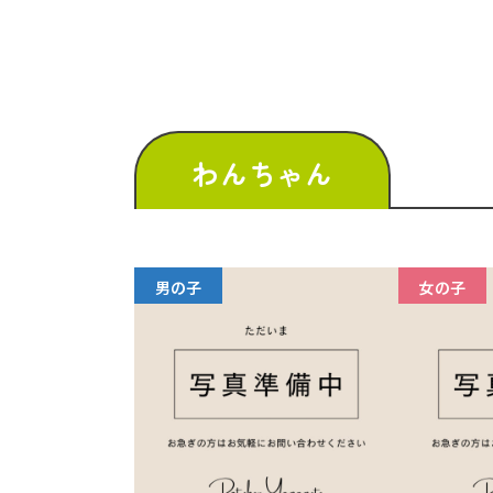
わんちゃん
男の子
女の子