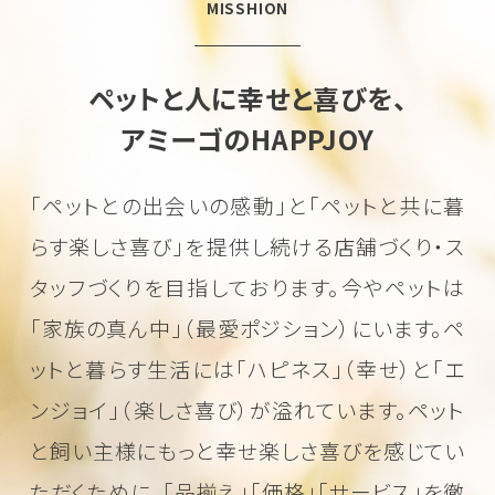
MISSHION
ペットと人に幸せと喜びを、
アミーゴのHAPPJOY
「ペットとの出会いの感動」と「ペットと共に暮
らす楽しさ喜び」を
提供し続ける店舗づくり・ス
タッフづくりを目指しております。
今やペットは
「家族の真ん中」（最愛ポジション）にいます。
ペ
ットと暮らす生活には「ハピネス」（幸せ）と「エ
ンジョイ」（楽しさ喜び）が溢れています。
ペット
と飼い主様にもっと幸せ楽しさ喜びを感じてい
ただくために、
「品揃え」「価格」「サービス」を徹