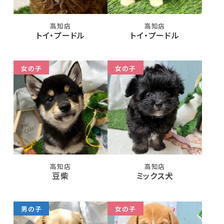
高知店
高知店
トイ・プードル
トイ・プードル
女の子
女の子
高知店
高知店
豆柴
ミックス犬
男の子
女の子