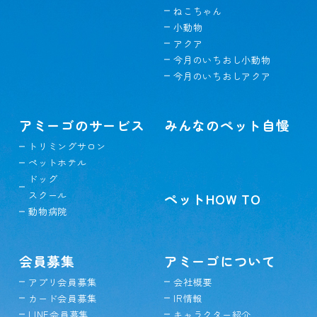
ねこちゃん
小動物
アクア
今月のいちおし小動物
今月のいちおしアクア
アミーゴのサービス
みんなのペット自慢
トリミングサロン
ペットホテル
ドッグ
スクール
ペットHOW TO
動物病院
会員募集
アミーゴについて
アプリ会員募集
会社概要
カード会員募集
IR情報
LINE会員募集
キャラクター紹介