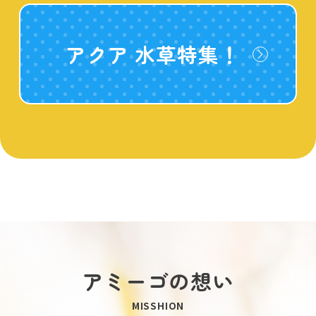
アクア 水草特集！
アミーゴの想い
MISSHION