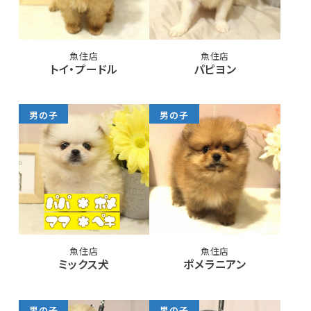
魚住店
魚住店
トイ・プードル
パピヨン
男の子
男の子
魚住店
魚住店
ミックス犬
ポメラニアン
男の子
男の子