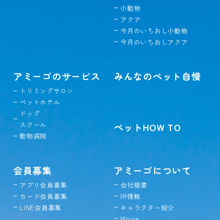
小動物
アクア
今月のいちおし小動物
今月のいちおしアクア
アミーゴのサービス
みんなのペット自慢
トリミングサロン
ペットホテル
ドッグ
スクール
ペットHOW TO
動物病院
会員募集
アミーゴについて
アプリ会員募集
会社概要
カード会員募集
IR情報
LINE会員募集
キャラクター紹介
Movie