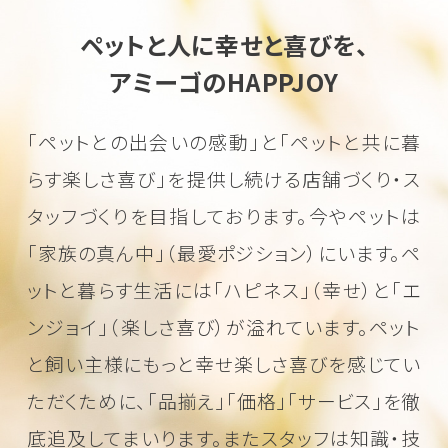
ペットと人に幸せと喜びを、
アミーゴのHAPPJOY
「ペットとの出会いの感動」と「ペットと共に暮
らす楽しさ喜び」を
提供し続ける店舗づくり・ス
タッフづくりを目指しております。
今やペットは
「家族の真ん中」（最愛ポジション）にいます。
ペ
ットと暮らす生活には「ハピネス」（幸せ）と「エ
ンジョイ」（楽しさ喜び）が溢れています。
ペット
と飼い主様にもっと幸せ楽しさ喜びを感じてい
ただくために、
「品揃え」「価格」「サービス」を徹
底追及してまいります。またスタッフは知識・技