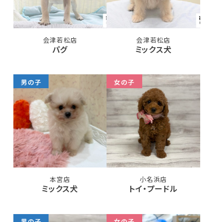
会津若松店
会津若松店
パグ
ミックス犬
男の子
女の子
本宮店
小名浜店
ミックス犬
トイ・プードル
男の子
女の子