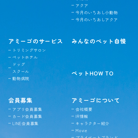
アクア
今月のいちおし小動物
今月のいちおしアクア
アミーゴのサービス
みんなのペット自慢
トリミングサロン
ペットホテル
ドッグ
スクール
ペットHOW TO
動物病院
会員募集
アミーゴについて
アプリ会員募集
会社概要
カード会員募集
IR情報
LINE会員募集
キャラクター紹介
Movie
プライベートブランド