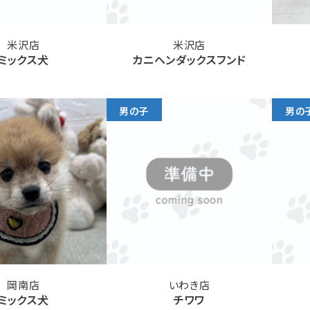
米沢店
米沢店
ミックス犬
カニヘンダックスフンド
男の子
男の
岡南店
いわき店
ミックス犬
チワワ