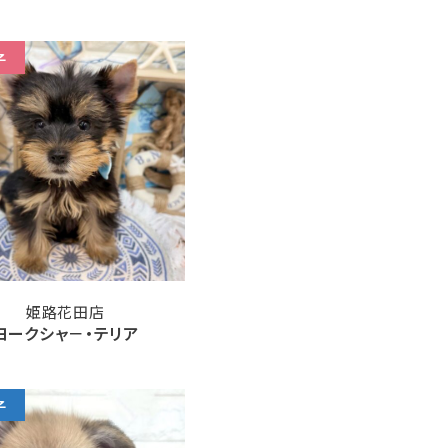
子
姫路花田店
ヨークシャ－・テリア
子