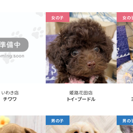
女の子
女の
いわき店
姫路花田店
チワワ
トイ・プードル
男の子
男の