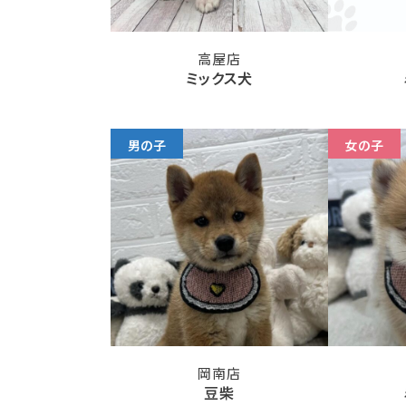
高屋店
ミックス犬
男の子
女の子
岡南店
豆柴