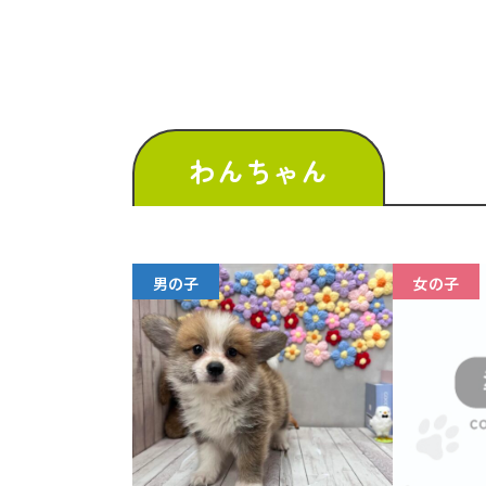
わんちゃん
男の子
女の子