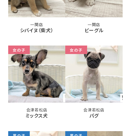
一関店
一関店
シバイヌ（柴犬）
ビーグル
女の子
女の子
会津若松店
会津若松店
ミックス犬
パグ
男の子
男の子