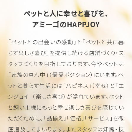
ペットと人に幸せと喜びを、
アミーゴのHAPPJOY
「ペットとの出会いの感動」と「ペットと共に暮
らす楽しさ喜び」を
提供し続ける店舗づくり・ス
タッフづくりを目指しております。
今やペットは
「家族の真ん中」（最愛ポジション）にいます。
ペ
ットと暮らす生活には「ハピネス」（幸せ）と「エ
ンジョイ」（楽しさ喜び）が溢れています。
ペット
と飼い主様にもっと幸せ楽しさ喜びを感じてい
ただくために、
「品揃え」「価格」「サービス」を徹
底追及してまいります。またスタッフは知識・技