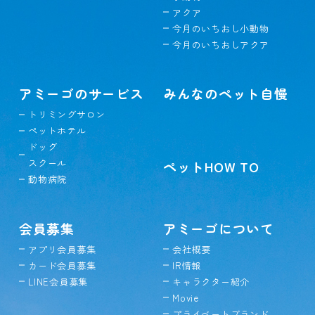
アクア
今月のいちおし小動物
今月のいちおしアクア
アミーゴのサービス
みんなのペット自慢
トリミングサロン
ペットホテル
ドッグ
スクール
ペットHOW TO
動物病院
会員募集
アミーゴについて
アプリ会員募集
会社概要
カード会員募集
IR情報
LINE会員募集
キャラクター紹介
Movie
プライベートブランド