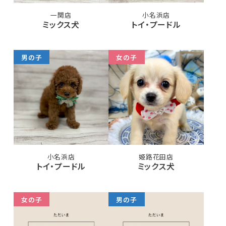
一関店
小名浜店
ミックス犬
トイ・プードル
男の子
女の子
小名浜店
姫路花田店
トイ・プードル
ミックス犬
女の子
男の子