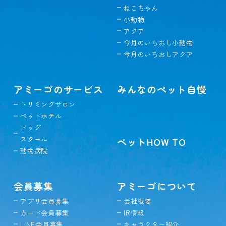
ねこちゃん
小動物
アクア
今月のいちおし小動物
今月のいちおしアクア
アミーゴのサービス
みんなのペット自慢
トリミングサロン
ペットホテル
ドッグ
スクール
ペットHOW TO
動物病院
会員募集
アミーゴについて
アプリ会員募集
会社概要
カード会員募集
IR情報
LINE会員募集
キャラクター紹介