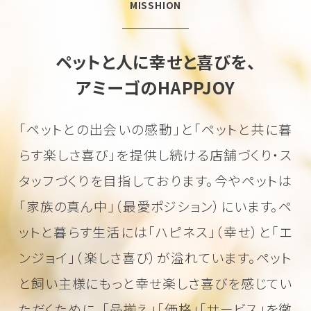
MISSHION
ペットと人に幸せと喜びを、
アミーゴのHAPPJOY
「ペットとの出会いの感動」と「ペットと共に暮
らす楽しさ喜び」を
提供し続ける店舗づくり・ス
タッフづくりを目指しております。
今やペットは
「家族の真ん中」（最愛ポジション）にいます。
ペ
ットと暮らす生活には「ハピネス」（幸せ）と「エ
ンジョイ」（楽しさ喜び）が溢れています。
ペット
と飼い主様にもっと幸せ楽しさ喜びを感じてい
ただくために、
「品揃え」「価格」「サービス」を徹