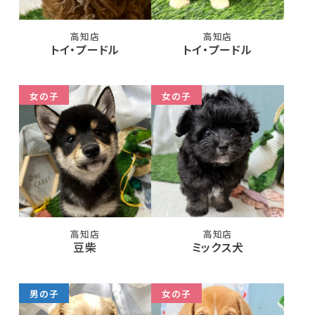
高知店
高知店
トイ・プードル
トイ・プードル
女の子
女の子
高知店
高知店
豆柴
ミックス犬
男の子
女の子