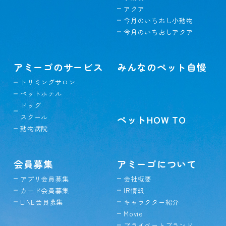
アクア
今月のいちおし小動物
今月のいちおしアクア
アミーゴのサービス
みんなのペット自慢
トリミングサロン
ペットホテル
ドッグ
スクール
ペットHOW TO
動物病院
会員募集
アミーゴについて
アプリ会員募集
会社概要
カード会員募集
IR情報
LINE会員募集
キャラクター紹介
Movie
プライベートブランド