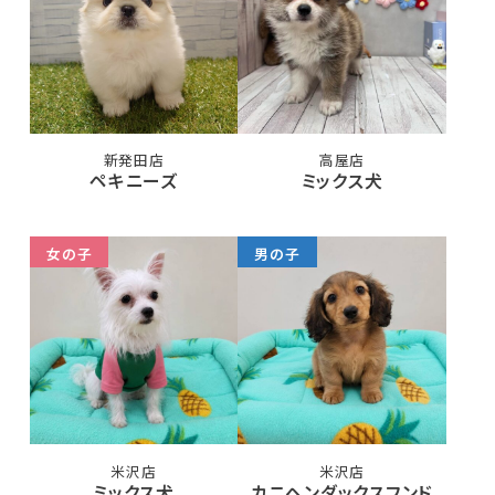
新発田店
高屋店
ペキニーズ
ミックス犬
女の子
男の子
米沢店
米沢店
ミックス犬
カニヘンダックスフンド