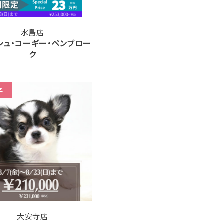
水島店
シュ・コーギー・ペンブロー
ク
子
大安寺店