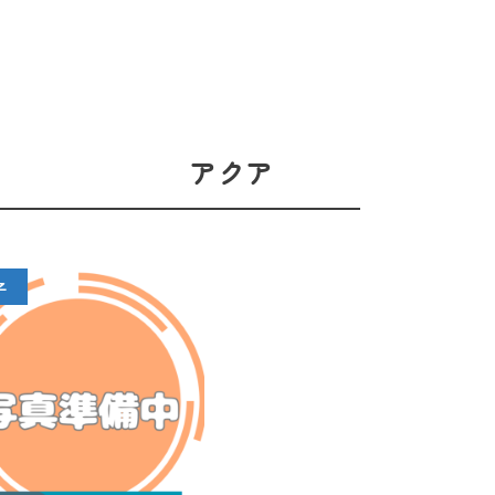
アクア
子