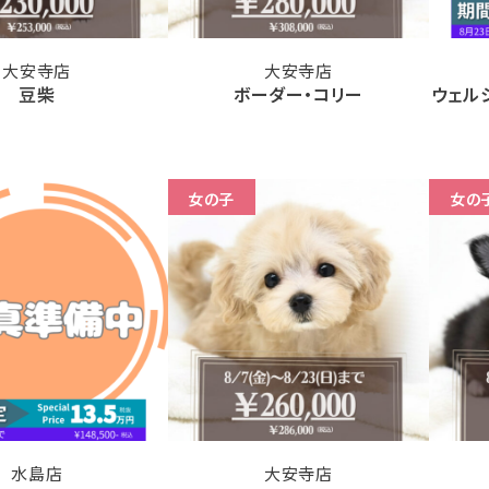
大安寺店
大安寺店
豆柴
ボーダー・コリー
ウェル
女の子
女の
水島店
大安寺店