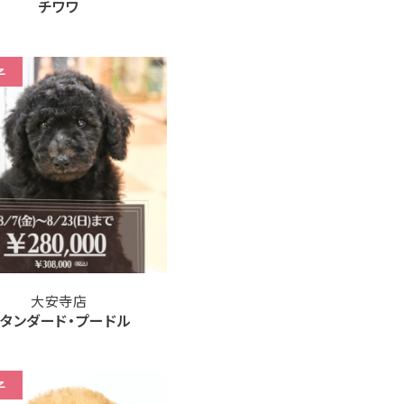
チワワ
子
大安寺店
タンダード・プードル
子