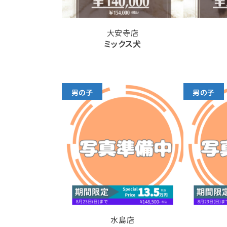
大安寺店
ミックス犬
男の子
男の子
水島店