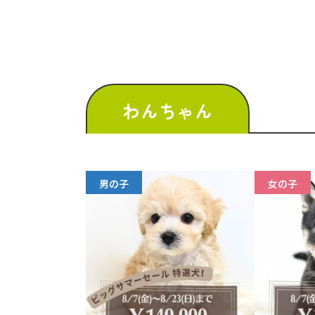
わんちゃん
男の子
女の子