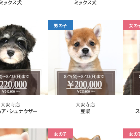
ミックス犬
ミックス犬
男の子
女の
大安寺店
大安寺店
ュア・シュナウザー
豆柴
ス
女の子
女の