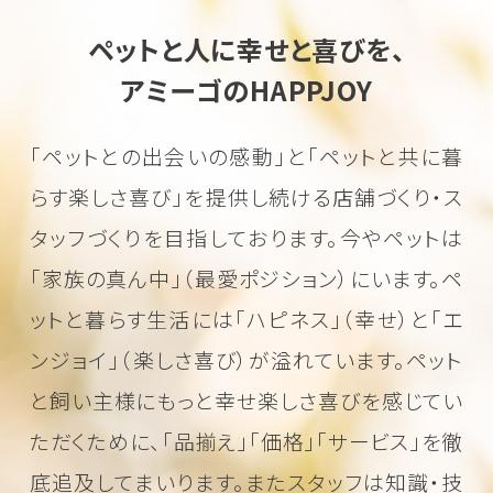
ペットと人に幸せと喜びを、
アミーゴのHAPPJOY
「ペットとの出会いの感動」と「ペットと共に暮
らす楽しさ喜び」を
提供し続ける店舗づくり・ス
タッフづくりを目指しております。
今やペットは
「家族の真ん中」（最愛ポジション）にいます。
ペ
ットと暮らす生活には「ハピネス」（幸せ）と「エ
ンジョイ」（楽しさ喜び）が溢れています。
ペット
と飼い主様にもっと幸せ楽しさ喜びを感じてい
ただくために、
「品揃え」「価格」「サービス」を徹
底追及してまいります。またスタッフは知識・技