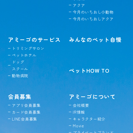
アクア
今月のいちおし小動物
今月のいちおしアクア
アミーゴのサービス
みんなのペット自慢
トリミングサロン
ペットホテル
ドッグ
スクール
ペットHOW TO
動物病院
会員募集
アミーゴについて
アプリ会員募集
会社概要
カード会員募集
IR情報
LINE会員募集
キャラクター紹介
Movie
プライベートブランド