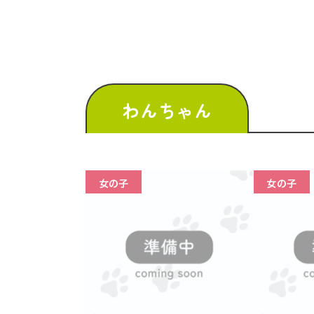
わんちゃん
女の子
女の子