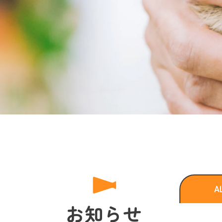
A
お知らせ