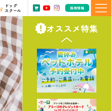
ドッグ
採用情報
スクール
オススメ特集