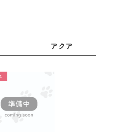
アクア
子