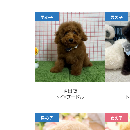
男の子
男の子
酒田店
トイ・プードル
ト
男の子
女の子