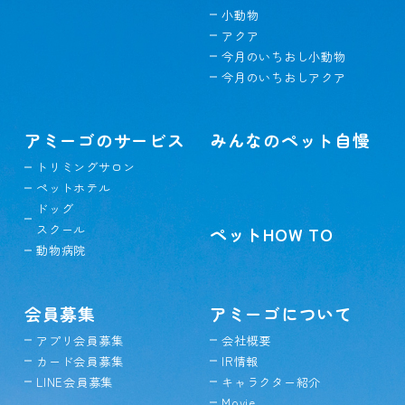
小動物
アクア
今月のいちおし小動物
今月のいちおしアクア
アミーゴのサービス
みんなのペット自慢
トリミングサロン
ペットホテル
ドッグ
スクール
ペットHOW TO
動物病院
会員募集
アミーゴについて
アプリ会員募集
会社概要
カード会員募集
IR情報
LINE会員募集
キャラクター紹介
Movie