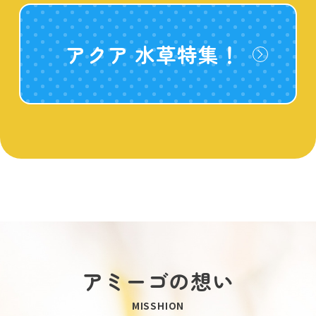
アクア 水草特集！
アミーゴの想い
MISSHION