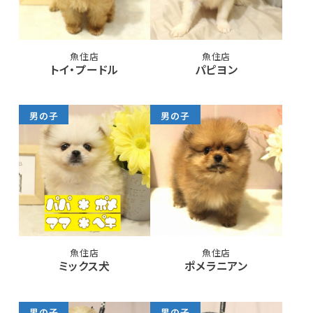
魚住店
魚住店
トイ・プードル
パピヨン
男の子
男の子
魚住店
魚住店
ミックス犬
ポメラニアン
男の子
男の子