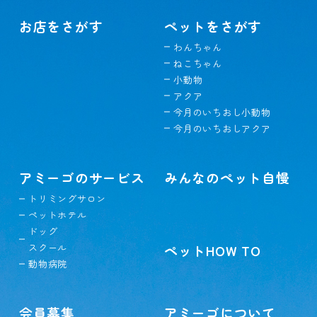
お店をさがす
ペットをさがす
わんちゃん
ねこちゃん
小動物
アクア
今月のいちおし小動物
今月のいちおしアクア
アミーゴのサービス
みんなのペット自慢
トリミングサロン
ペットホテル
ドッグ
スクール
ペットHOW TO
動物病院
会員募集
アミーゴについて