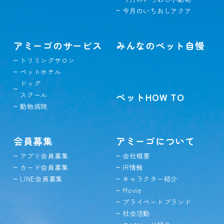
今月のいちおしアクア
アミーゴのサービス
みんなのペット自慢
トリミングサロン
ペットホテル
ドッグ
スクール
ペットHOW TO
動物病院
会員募集
アミーゴについて
アプリ会員募集
会社概要
カード会員募集
IR情報
LINE会員募集
キャラクター紹介
Movie
プライベートブランド
社会活動