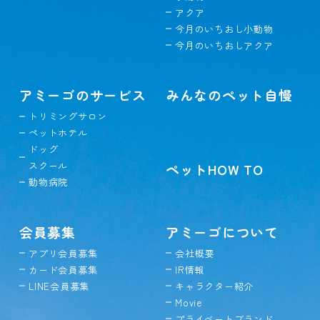
アクア
今月のいちおし小動物
今月のいちおしアクア
アミーゴのサービス
みんなのペット自慢
トリミングサロン
ペットホテル
ドッグ
スクール
ペットHOW TO
動物病院
会員募集
アミーゴについて
アプリ会員募集
会社概要
カード会員募集
IR情報
LINE会員募集
キャラクター紹介
Movie
プライベートブランド