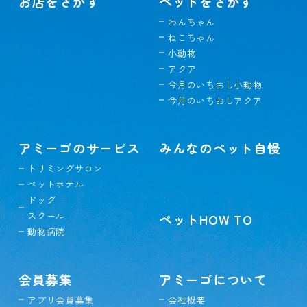
お店をさがす
ペットをさがす
わんちゃん
ねこちゃん
小動物
アクア
今月のいちおし小動物
今月のいちおしアクア
アミーゴのサービス
みんなのペット自慢
トリミングサロン
ペットホテル
ドッグ
スクール
ペットHOW TO
動物病院
会員募集
アミーゴについて
アプリ会員募集
会社概要