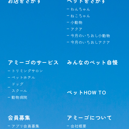
お店をさがす
ペットをさがす
わんちゃん
ねこちゃん
小動物
アクア
今月のいちおし小動物
今月のいちおしアクア
アミーゴのサービス
みんなのペット自慢
トリミングサロン
ペットホテル
ドッグ
スクール
ペットHOW TO
動物病院
会員募集
アミーゴについて
アプリ会員募集
会社概要