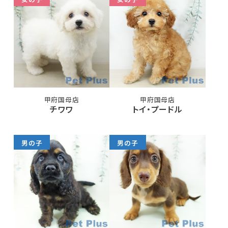
甲府国母店
甲府国母店
チワワ
トイ・プードル
男の子
男の子