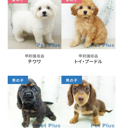
甲府国母店
甲府国母店
チワワ
トイ・プードル
男の子
男の子