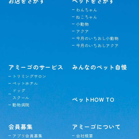
お店をさがす
ペットをさがす
わんちゃん
ねこちゃん
小動物
アクア
今月のいちおし小動物
今月のいちおしアクア
アミーゴのサービス
みんなのペット自慢
トリミングサロン
ペットホテル
ドッグ
スクール
ペットHOW TO
動物病院
会員募集
アミーゴについて
アプリ会員募集
会社概要