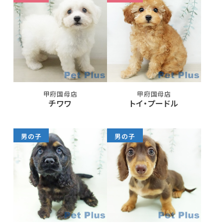
甲府国母店
甲府国母店
チワワ
トイ・プードル
男の子
男の子