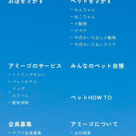
お店をさがす
ペットをさがす
わんちゃん
ねこちゃん
小動物
アクア
今月のいちおし小動物
今月のいちおしアクア
アミーゴのサービス
みんなのペット自慢
トリミングサロン
ペットホテル
ドッグ
スクール
ペットHOW TO
動物病院
会員募集
アミーゴについて
アプリ会員募集
会社概要