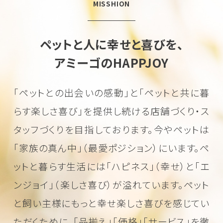
MISSHION
ペットと人に幸せと喜びを、
アミーゴのHAPPJOY
「ペットとの出会いの感動」と「ペットと共に暮
らす楽しさ喜び」を
提供し続ける店舗づくり・ス
タッフづくりを目指しております。
今やペットは
「家族の真ん中」（最愛ポジション）にいます。
ペ
ットと暮らす生活には「ハピネス」（幸せ）と「エ
ンジョイ」（楽しさ喜び）が溢れています。
ペット
と飼い主様にもっと幸せ楽しさ喜びを感じてい
ただくために、
「品揃え」「価格」「サービス」を徹