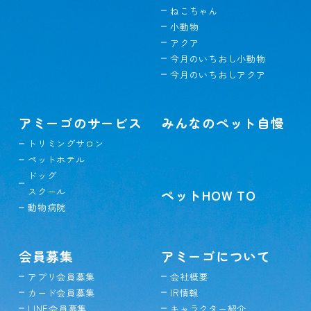
ねこちゃん
小動物
アクア
今月のいちおし小動物
今月のいちおしアクア
アミーゴのサービス
みんなのペット自慢
トリミングサロン
ペットホテル
ドッグ
スクール
ペットHOW TO
動物病院
会員募集
アミーゴについて
アプリ会員募集
会社概要
カード会員募集
IR情報
LINE会員募集
キャラクター紹介