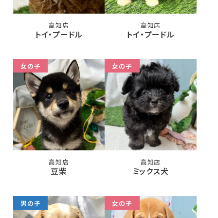
高知店
高知店
トイ・プードル
トイ・プードル
女の子
女の子
高知店
高知店
豆柴
ミックス犬
男の子
女の子