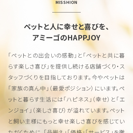
MISSHION
ペットと人に幸せと喜びを、
アミーゴのHAPPJOY
「ペットとの出会いの感動」と「ペットと共に暮
らす楽しさ喜び」を
提供し続ける店舗づくり・ス
タッフづくりを目指しております。
今やペットは
「家族の真ん中」（最愛ポジション）にいます。
ペ
ットと暮らす生活には「ハピネス」（幸せ）と「エ
ンジョイ」（楽しさ喜び）が溢れています。
ペット
と飼い主様にもっと幸せ楽しさ喜びを感じてい
ただくために、
「品揃え」「価格」「サービス」を徹