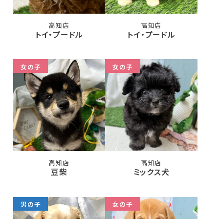
高知店
高知店
トイ・プードル
トイ・プードル
女の子
女の子
高知店
高知店
豆柴
ミックス犬
男の子
女の子