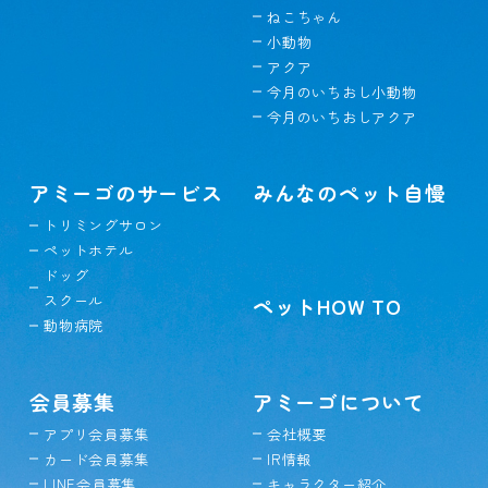
ねこちゃん
小動物
アクア
今月のいちおし小動物
今月のいちおしアクア
アミーゴのサービス
みんなのペット自慢
トリミングサロン
ペットホテル
ドッグ
スクール
ペットHOW TO
動物病院
会員募集
アミーゴについて
アプリ会員募集
会社概要
カード会員募集
IR情報
LINE会員募集
キャラクター紹介