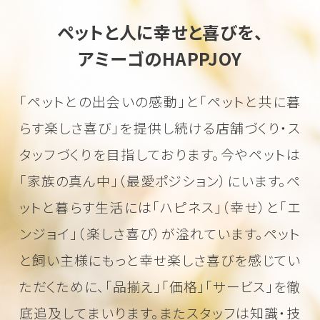
ペットと人に幸せと喜びを、
アミーゴのHAPPJOY
「ペットとの出会いの感動」と「ペットと共に暮
らす楽しさ喜び」を
提供し続ける店舗づくり・ス
タッフづくりを目指しております。
今やペットは
「家族の真ん中」（最愛ポジション）にいます。
ペ
ットと暮らす生活には「ハピネス」（幸せ）と「エ
ンジョイ」（楽しさ喜び）が溢れています。
ペット
と飼い主様にもっと幸せ楽しさ喜びを感じてい
ただくために、
「品揃え」「価格」「サービス」を徹
底追及してまいります。またスタッフは知識・技