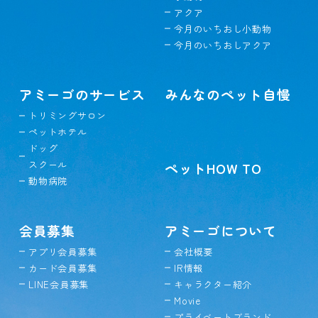
アクア
今月のいちおし小動物
今月のいちおしアクア
アミーゴのサービス
みんなのペット自慢
トリミングサロン
ペットホテル
ドッグ
スクール
ペットHOW TO
動物病院
会員募集
アミーゴについて
アプリ会員募集
会社概要
カード会員募集
IR情報
LINE会員募集
キャラクター紹介
Movie
プライベートブランド