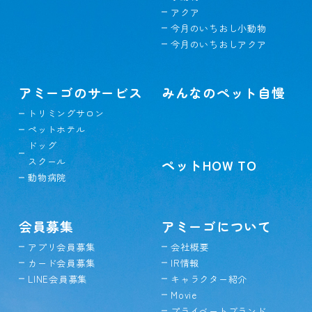
アクア
今月のいちおし小動物
今月のいちおしアクア
アミーゴのサービス
みんなのペット自慢
トリミングサロン
ペットホテル
ドッグ
スクール
ペットHOW TO
動物病院
会員募集
アミーゴについて
アプリ会員募集
会社概要
カード会員募集
IR情報
LINE会員募集
キャラクター紹介
Movie
プライベートブランド