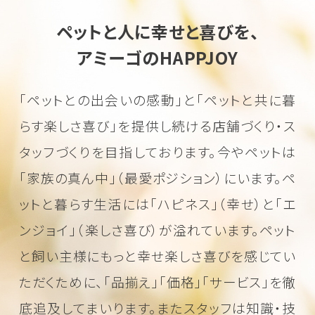
ペットと人に幸せと喜びを、
アミーゴのHAPPJOY
「ペットとの出会いの感動」と「ペットと共に暮
らす楽しさ喜び」を
提供し続ける店舗づくり・ス
タッフづくりを目指しております。
今やペットは
「家族の真ん中」（最愛ポジション）にいます。
ペ
ットと暮らす生活には「ハピネス」（幸せ）と「エ
ンジョイ」（楽しさ喜び）が溢れています。
ペット
と飼い主様にもっと幸せ楽しさ喜びを感じてい
ただくために、
「品揃え」「価格」「サービス」を徹
底追及してまいります。またスタッフは知識・技