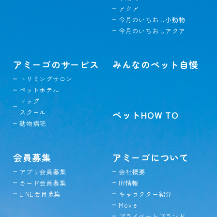
アクア
今月のいちおし小動物
今月のいちおしアクア
アミーゴのサービス
みんなのペット自慢
トリミングサロン
ペットホテル
ドッグ
スクール
ペットHOW TO
動物病院
会員募集
アミーゴについて
アプリ会員募集
会社概要
カード会員募集
IR情報
LINE会員募集
キャラクター紹介
Movie
プライベートブランド