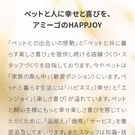
ペットと人に幸せと喜びを、
アミーゴのHAPPJOY
「ペットとの出会いの感動」と「ペットと共に暮
らす楽しさ喜び」を
提供し続ける店舗づくり・ス
タッフづくりを目指しております。
今やペットは
「家族の真ん中」（最愛ポジション）にいます。
ペ
ットと暮らす生活には「ハピネス」（幸せ）と「エ
ンジョイ」（楽しさ喜び）が溢れています。
ペット
と飼い主様にもっと幸せ楽しさ喜びを感じてい
ただくために、
「品揃え」「価格」「サービス」を徹
底追及してまいります。またスタッフは知識・技