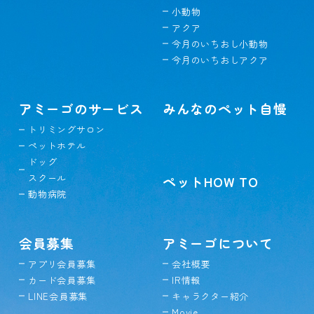
小動物
アクア
今月のいちおし小動物
今月のいちおしアクア
アミーゴのサービス
みんなのペット自慢
トリミングサロン
ペットホテル
ドッグ
スクール
ペットHOW TO
動物病院
会員募集
アミーゴについて
アプリ会員募集
会社概要
カード会員募集
IR情報
LINE会員募集
キャラクター紹介
Movie