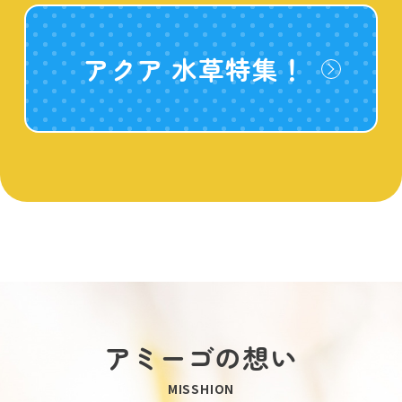
アクア 水草特集！
アミーゴの想い
MISSHION