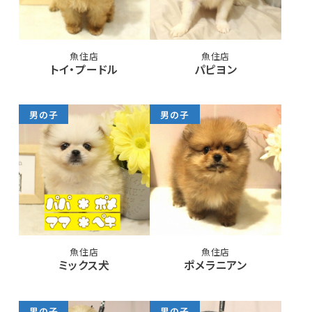
魚住店
魚住店
トイ・プードル
パピヨン
男の子
男の子
魚住店
魚住店
ミックス犬
ポメラニアン
男の子
男の子