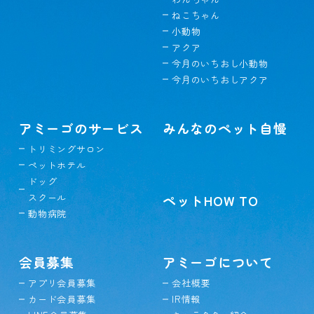
ねこちゃん
小動物
アクア
今月のいちおし小動物
今月のいちおしアクア
アミーゴのサービス
みんなのペット自慢
トリミングサロン
ペットホテル
ドッグ
スクール
ペットHOW TO
動物病院
会員募集
アミーゴについて
アプリ会員募集
会社概要
カード会員募集
IR情報