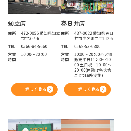
知立店
春日井店
住所
472-0056 愛知県知立
住所
487-0022 愛知県春日
市宝3-7-6
井市庄名町二丁目2-5
TEL
0566-84-5660
TEL
0568-53-6800
営業
10:00～20：00
営業
10:00～20：00※犬猫
時間
時間
販売平日11：00～20：
00 土日祝 10：00～
20：00(休憩は各犬舎
ごとで随時実施)
詳しく見る
詳しく見る