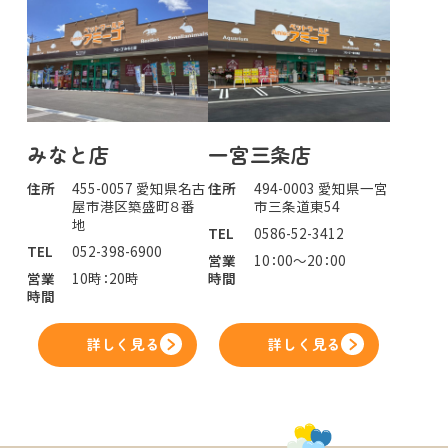
みなと店
一宮三条店
住所
455-0057 愛知県名古
住所
494-0003 愛知県一宮
屋市港区築盛町８番
市三条道東54
地
TEL
0586-52-3412
TEL
052-398-6900
営業
10：00～20：00
営業
10時：20時
時間
時間
詳しく見る
詳しく見る