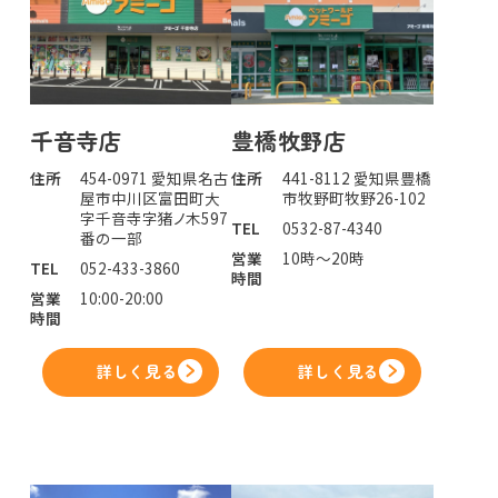
千音寺店
豊橋牧野店
住所
454-0971 愛知県名古
住所
441-8112 愛知県豊橋
屋市中川区富田町大
市牧野町牧野26-102
字千音寺字猪ノ木597
TEL
0532-87-4340
番の一部
営業
10時～20時
TEL
052-433-3860
時間
営業
10:00-20:00
時間
詳しく見る
詳しく見る