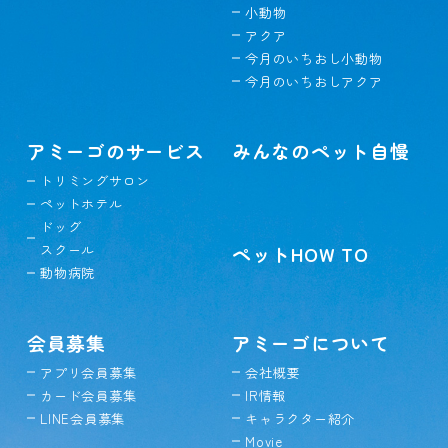
小動物
アクア
今月のいちおし小動物
今月のいちおしアクア
アミーゴのサービス
みんなのペット自慢
トリミングサロン
ペットホテル
ドッグ
スクール
ペットHOW TO
動物病院
会員募集
アミーゴについて
アプリ会員募集
会社概要
カード会員募集
IR情報
LINE会員募集
キャラクター紹介
Movie