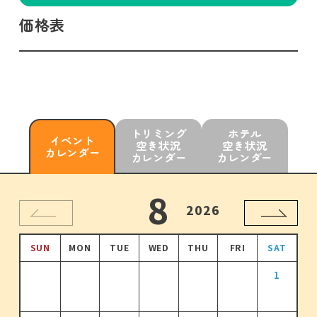
価格表
トリミング
ホテル
イベント
空き状況
空き状況
カレンダー
カレンダー
カレンダー
10
11
12
8
9
1
2026
2026
2026
2026
2026
2027
SUN
SUN
SUN
SUN
SUN
SUN
MON
MON
MON
MON
MON
MON
TUE
TUE
TUE
TUE
TUE
TUE
WED
WED
WED
WED
WED
WED
THU
THU
THU
THU
THU
THU
FRI
FRI
FRI
FRI
FRI
FRI
SAT
SAT
SAT
SAT
SAT
SAT
1
2
1
3
1
2
4
2
3
1
5
3
4
2
6
4
1
1
5
3
7
5
2
3
3
3
3
倍
倍
倍
倍
ポイント
ポイント
ポイント
ポイント