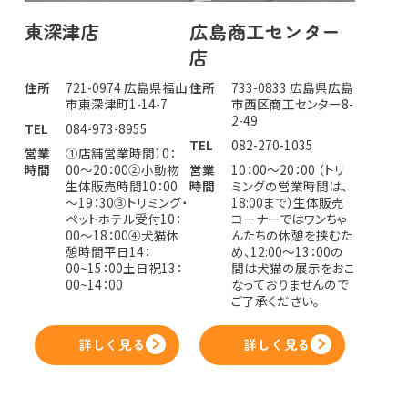
東深津店
広島商工センター
店
住所
721-0974 広島県福山
住所
733-0833 広島県広島
市東深津町1-14-7
市西区商工センター8-
2-49
TEL
084-973-8955
TEL
082-270-1035
営業
①店舗営業時間10：
時間
00～20：00②小動物
営業
10：00～20：00 （トリ
生体販売時間10：00
時間
ミングの営業時間は、
～19：30③トリミング・
18:00まで）生体販売
ペットホテル受付10：
コーナーではワンちゃ
00～18：00④犬猫休
んたちの休憩を挟むた
憩時間平日14：
め、12:00〜13：00の
00~15：00土日祝13：
間は犬猫の展示をおこ
00~14：00
なっておりませんので
ご了承ください。
詳しく見る
詳しく見る