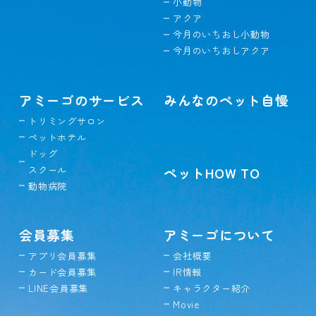
小動物
アクア
今月のいちおし小動物
今月のいちおしアクア
アミーゴのサービス
みんなのペット自慢
トリミングサロン
ペットホテル
ドッグ
スクール
ペットHOW TO
動物病院
会員募集
アミーゴについて
アプリ会員募集
会社概要
カード会員募集
IR情報
LINE会員募集
キャラクター紹介
Movie