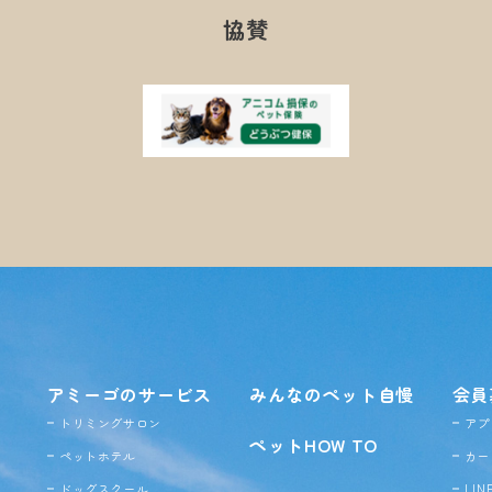
協賛
アミーゴのサービス
みんなのペット自慢
会員
トリミングサロン
アプ
ペットHOW TO
ペットホテル
カー
ドッグ
スクール
LI