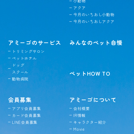
小動物
アクア
今月のいちおし小動物
今月のいちおしアクア
アミーゴのサービス
みんなのペット自慢
トリミングサロン
ペットホテル
ドッグ
スクール
ペットHOW TO
動物病院
会員募集
アミーゴについて
アプリ会員募集
会社概要
カード会員募集
IR情報
LINE会員募集
キャラクター紹介
Movie