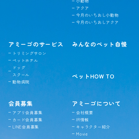
小動物
アクア
今月のいちおし小動物
今月のいちおしアクア
アミーゴのサービス
みんなのペット自慢
トリミングサロン
ペットホテル
ドッグ
スクール
ペットHOW TO
動物病院
会員募集
アミーゴについて
アプリ会員募集
会社概要
カード会員募集
IR情報
LINE会員募集
キャラクター紹介
Movie