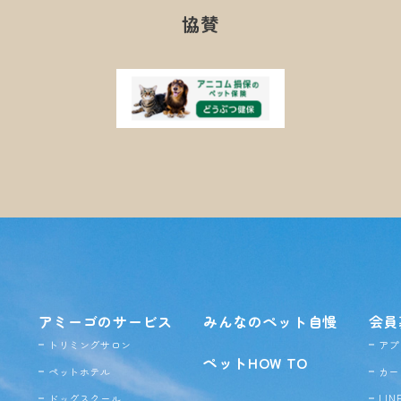
協賛
アミーゴのサービス
みんなのペット自慢
会員
トリミングサロン
アプ
ペットHOW TO
ペットホテル
カー
ドッグ
スクール
LI