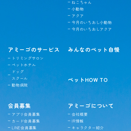
ねこちゃん
小動物
アクア
今月のいちおし小動物
今月のいちおしアクア
アミーゴのサービス
みんなのペット自慢
トリミングサロン
ペットホテル
ドッグ
スクール
ペットHOW TO
動物病院
会員募集
アミーゴについて
アプリ会員募集
会社概要
カード会員募集
IR情報
LINE会員募集
キャラクター紹介